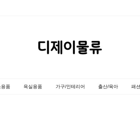
소용품
욕실용품
가구/인테리어
출산/육아
패