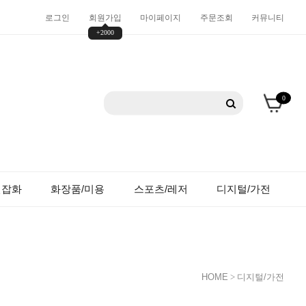
로그인
회원가입
마이페이지
주문조회
커뮤니티
+2000
0
션잡화
화장품/미용
스포츠/레저
디지털/가전
HOME
>
디지털/가전