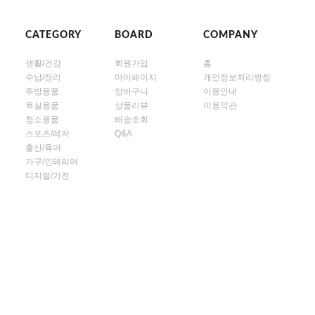
CATEGORY
BOARD
COMPANY
생활/건강
회원가입
홈
수납/정리
마이페이지
개인정보처리방침
주방용품
장바구니
이용안내
욕실용품
상품리뷰
이용약관
청소용품
배송조회
스포츠/레저
Q&A
출산/육아
가구/인테리어
디지털/가전