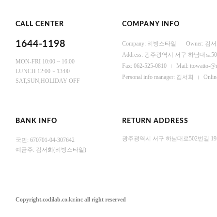
CALL CENTER
COMPANY INFO
1644-1198
Company: 리빙스타일
Owner: 김
Address: 광주광역시 서구 하남대로502
MON-FRI 10:00 ~ 16:00
Fax: 062-525-0810
Mail: ttowatto-@
LUNCH 12:00 ~ 13:00
Personal info manager: 김서희
Onli
SAT,SUN,HOLIDAY OFF
BANK INFO
RETURN ADDRESS
광주광역시 서구 하남대로502번길 19-
국민: 670701-04-307642
예금주: 김서희(리빙스타일)
Copyright.codilab.co.kr.inc all right reserved