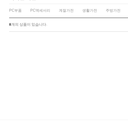
PC부품
PC액세서리
계절가전
생활가전
주방가전
0
개의 상품이 있습니다.