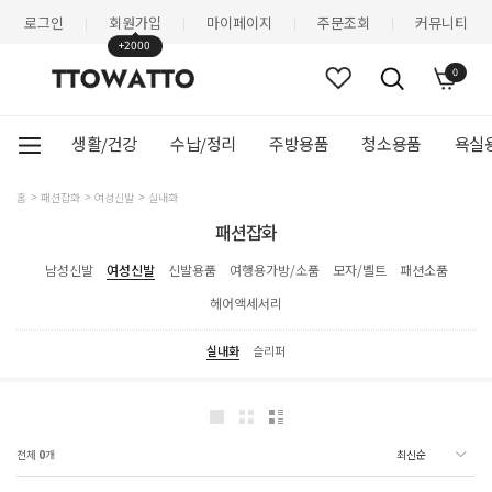
로그인
회원가입
마이페이지
주문조회
커뮤니티
|
|
|
|
+2000
0
생활/건강
수납/정리
주방용품
청소용품
욕실
홈
패션잡화
여성신발
실내화
패션잡화
남성신발
여성신발
신발용품
여행용가방/소품
모자/벨트
패션소품
헤어액세서리
실내화
슬리퍼
전체
0
개