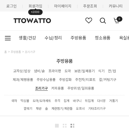
로그인
회원가입
마이페이지
주문조회
커뮤니티
|
|
|
|
+2000
0
생활/건강
수납/정리
주방용품
청소용품
욕실
홈
주방용품
조리기구
주방용품
교자상/밥상
냄비/솥
프라이팬
도마
보관/밀폐용기
식기
잔/컵
제과/제빵용품
주방수납용품
주방잡화
주전자/티포트
칼/커팅기구
조리기구
커피용품
주방위생/일회용품
국자
믹싱볼
도마/도마세트
주걱
집게
바구니
뒤집개
다시망
거품기
깔때기
채반
솔
계란찜기/계란틀
오프너
기타조리기구