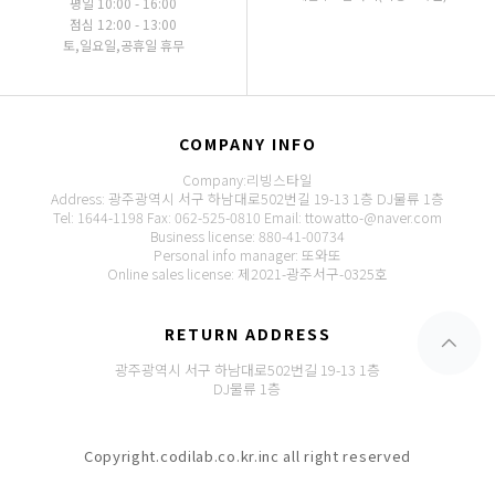
평일 10:00 - 16:00
점심 12:00 - 13:00
토,일요일,공휴일 휴무
COMPANY INFO
Company:리빙스타일
Address: 광주광역시 서구 하남대로502번길 19-13 1층 DJ물류 1층
Tel: 1644-1198
Fax: 062-525-0810
Email: ttowatto-@naver.com
Business license: 880-41-00734
Personal info manager: 또와또
Online sales license: 제2021-광주서구-0325호
RETURN ADDRESS
광주광역시 서구 하남대로502번길 19-13 1층
DJ물류 1층
Copyright.codilab.co.kr.inc all right reserved