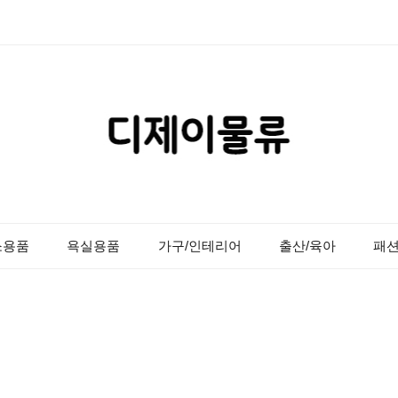
소용품
욕실용품
가구/인테리어
출산/육아
패