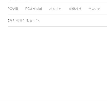
PC부품
PC액세서리
계절가전
생활가전
주방가전
0
개의 상품이 있습니다.