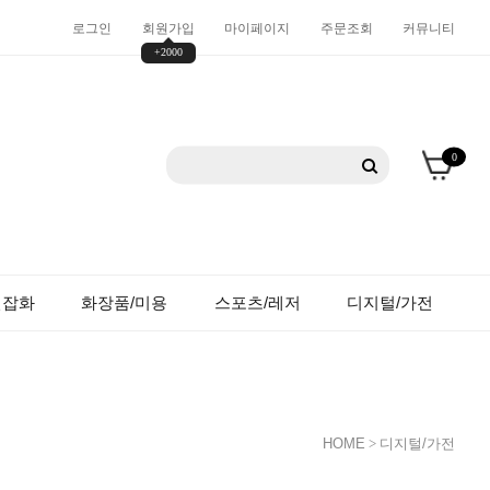
로그인
회원가입
마이페이지
주문조회
커뮤니티
+2000
0
션잡화
화장품/미용
스포츠/레저
디지털/가전
HOME
>
디지털/가전