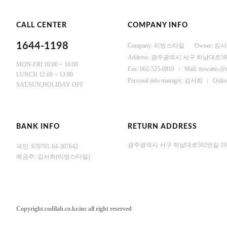
CALL CENTER
COMPANY INFO
1644-1198
Company: 리빙스타일
Owner: 김
Address: 광주광역시 서구 하남대로502
MON-FRI 10:00 ~ 16:00
Fax: 062-525-0810
Mail: ttowatto-@
LUNCH 12:00 ~ 13:00
Personal info manager: 김서희
Onli
SAT,SUN,HOLIDAY OFF
BANK INFO
RETURN ADDRESS
광주광역시 서구 하남대로502번길 19-
국민: 670701-04-307642
예금주: 김서희(리빙스타일)
Copyright.codilab.co.kr.inc all right reserved