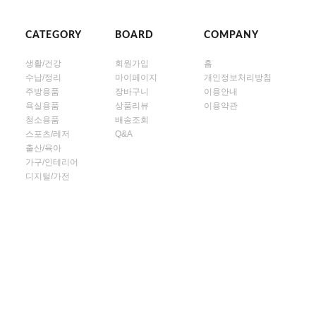
CATEGORY
BOARD
COMPANY
생활/건강
회원가입
홈
수납/정리
마이페이지
개인정보처리방침
주방용품
장바구니
이용안내
욕실용품
상품리뷰
이용약관
청소용품
배송조회
스포츠/레저
Q&A
출산/육아
가구/인테리어
디지털/가전