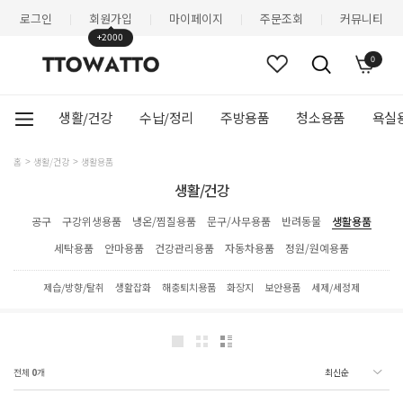
로그인
회원가입
마이페이지
주문조회
커뮤니티
|
|
|
|
+2000
0
생활/건강
수납/정리
주방용품
청소용품
욕실
홈
생활/건강
생활용품
생활/건강
공구
구강위생용품
냉온/찜질용품
문구/사무용품
반려동물
생활용품
세탁용품
안마용품
건강관리용품
자동차용품
정원/원예용품
제습/방향/탈취
생활잡화
해충퇴치용품
화장지
보안용품
세제/세정제
전체
0
개